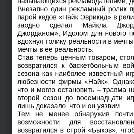
называющихся рекламодателями, до
Внезапно один рекламный ролик п
парой кедов «Найк Эврикид» в рели
заодно сделал Майкла Джор
Джорданом», Идолом для нового по
вдохнул толику реальности в мечты
мечты в ее реальность.
Став теперь ценным товаром, сто
возвратился к баскетбольным вой
сезона как наиболее известный иг
любезности фирмы «Найк». Однако
что и могло остановить – травма н
второй сезон до восемнадцати иг
лишь доказало, что и он уязвим.
Тем не менее обнаружив почти 
возможности для восстановле
возвратился в строй «Быков», что