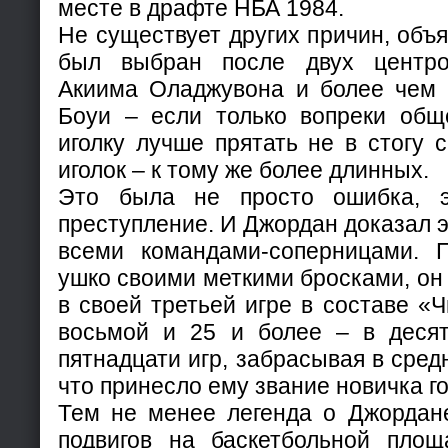
месте в драфте НБА 1984.
Не существует других причин, объ
был выбран после двух центро
Акиима Оладжувона и более чем
Боуи – если только вопреки об
иголку лучше прятать не в стогу с
иголок – к тому же более длинных.
Это была не просто ошибка, 
преступление. И Джордан доказал э
всеми командами-соперницами. 
ушко своими меткими бросками, он 
в своей третьей игре в составе «Ч
восьмой и 25 и более – в деся
пятнадцати игр, забрасывая в средн
что принесло ему звание новичка го
Тем не менее легенда о Джордане
подвигов на баскетбольной площ