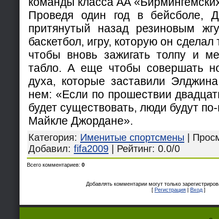
команды класса АА «Бирмингемски
Проведя один год в бейсболе, 
притянутый назад резиновым жгу
баскетбол, игру, которую он сделал
чтобы вновь зажигать толпу и ме
табло. А еще чтобы совершать н
духа, которые заставили Элджина
нем: «Если по прошествии двадцат
будет существовать, люди будут по
Майкле Джордане».
Категория
:
Именитые спортсмены
|
Прос
Добавил
:
fifa2009
|
Рейтинг
:
0.0
/
0
Всего комментариев
:
0
Добавлять комментарии могут только зарегистриров
[
Регистрация
|
Вход
]