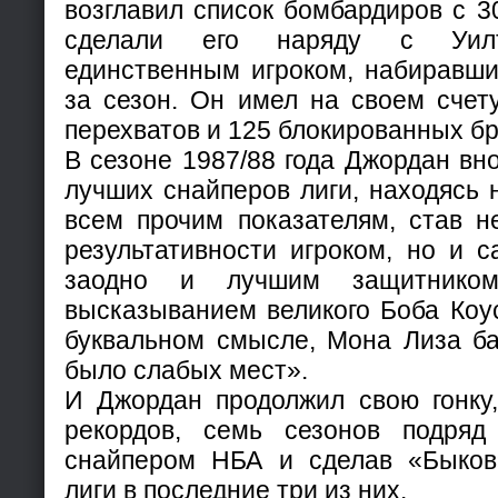
возглавил список бомбардиров с 3
сделали его наряду с Уил
единственным игроком, набиравши
за сезон. Он имел на своем счет
перехватов и 125 блокированных бр
В сезоне 1987/88 года Джордан вно
лучших снайперов лиги, находясь 
всем прочим показателям, став н
результативности игроком, но и 
заодно и лучшим защитником
высказыванием великого Боба Коус
буквальном смысле, Мона Лиза ба
было слабых мест».
И Джордан продолжил свою гонку,
рекордов, семь сезонов подряд
снайпером НБА и сделав «Быков
лиги в последние три из них.