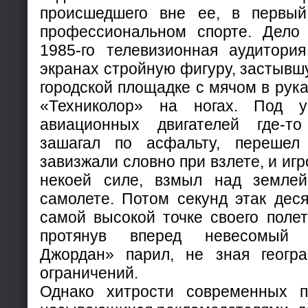
происшедшего вне ее, в первый
профессиональном спорте. Дело
1985-го телевизионная аудитори
экранах стройную фигуру, застывш
городской площадке с мячом в рук
«Техниколор» на ногах. Под 
авиационных двигателей где-то
зашагал по асфальту, перешел 
завизжали словно при взлете, и игр
некоей силе, взмыл над землей
самолете. Потом секунд этак дес
самой высокой точке своего полет
протянув вперед невесомый 
Джордан» парил, не зная геогр
ограничений.
Однако хитрости современных п