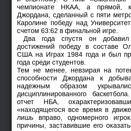
чемпионате НКАА, а прямой, к
Джордана, сделанный с пяти метр
Каролине победу над Университе
счетом 63:62 в финальной игре.
Два года спустя он добавил
достижений победу в составе О
США на Играх 1984 года и был пр
года среди студентов.
Тем не менее, невзирая на поте
способности Джордана к добыв
надежным образом укрывали
дисциплинированного баскетбол
отчет НБА, охарактеризовав
«находящегося все время в движе
лишь вправо, одномерного игро
причины, заставившие его оказат