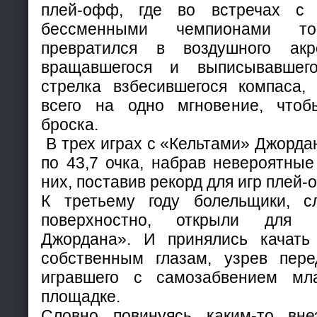
плей-офф, где во встречах с 
бессменными чемпионами т
превратился в воздушного акро
вращавшегося и выписывавшег
стрелка взбесившегося компаса,
всего на одно мгновение, чтоб
броска.
В трех играх с «Кельтами» Джорда
по 43,7 очка, набрав невероятные
них, поставив рекорд для игр плей-
К третьему году болельщики, с
поверхностно, открыли для 
Джордана». И принялись качать
собственным глазам, узрев пер
игравшего с самозабвением мл
площадке.
Словно повинуясь каким-то вн