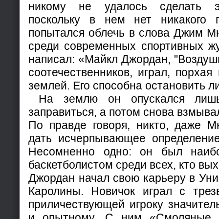
никому не удалось сделать э
поскольку в нем нет никакого 
попытался облечь в слова Джим Мю
среди современных спортивных жу
написал: «Майкл Джордан, "Воздуш
соотечественников, играл, порхая
землей. Его способна остановить л
На землю он опускался лишь
заправиться, а потом снова взмыва
По правде говоря, никто, даже М
дать исчерпывающее определени
Несомненно одно: он был наиб
баскетболистом среди всех, кто вы
Джордан начал свою карьеру в Ун
Каролины. Новичок играл с трез
приличествующей игроку значител
и опытному. С ним «Смоляные 