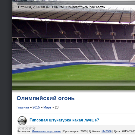
Пятница, 2026-08-07, 1:06 PM |
Приветствуем вас
Гость
Олимпийский огонь
Главная
»
2015
»
Март
»
23
Гипсовая штукатурка какая лучше?
Категория:
Именитые спортсмены
|
Просмотров:
2800
|
Добавил:
fifa2009
|
Дата:
2015-03-2