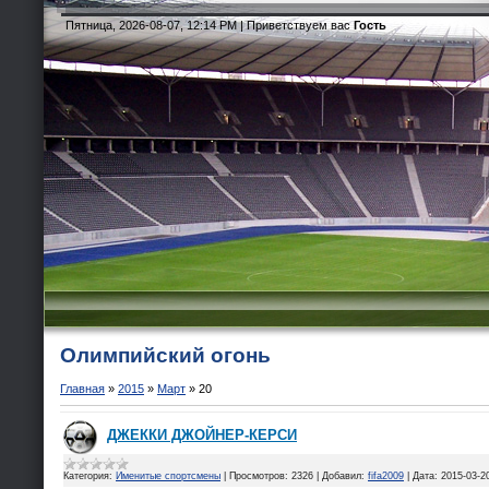
Пятница, 2026-08-07, 12:14 PM |
Приветствуем вас
Гость
Олимпийский огонь
Главная
»
2015
»
Март
»
20
ДЖЕККИ ДЖОЙНЕР-КЕРСИ
Категория:
Именитые спортсмены
|
Просмотров:
2326
|
Добавил:
fifa2009
|
Дата:
2015-03-2