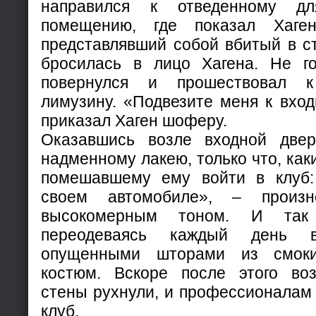
направился к отведенному дл
помещению, где показал Хаге
представлявший собой вбитый в с
бросилась в лицо Хагена. Не г
повернулся и прошествовал 
лимузину. «Подвезите меня к вход
приказал Хаген шоферу.
Оказавшись возле входной двер
надменному лакею, только что, как
помешавшему ему войти в клуб:
своем автомобиле», – произ
высокомерным тоном. И так
переодеваясь каждый день 
опущенными шторами из смоки
костюм. Вскоре после этого во
стены рухнули, и профессионалам
клуб.