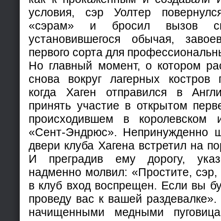
условия, сэр Уолтер повернул
«сэрам» и бросил вызов с
установившегося обычая, завое
первого сорта для профессиональн
Но главный момент, о котором ра
снова вокруг лагерных костров г
когда Хаген отправился в Англ
принять участие в открытом перв
происходившем в королевском 
«Сент-Эндрюс». Непринужденно ш
двери клуба Хагена встретил на по
И преградив ему дорогу, ука
надменно молвил: «Простите, сэр
в клуб вход воспрещен. Если вы бу
проведу вас к вашей раздевалке». 
начищенными медными пуговиц