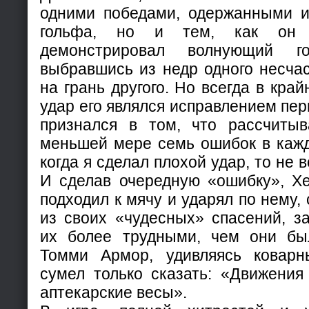
одними победами, одержанными 
гольфа, но и тем, как он
демонстрировал волнующий г
выбравшись из недр одного несчас
на грань другого. Но всегда в кра
удар его являлся исправлением пер
признался в том, что рассчиты
меньшей мере семь ошибок в кажд
когда я сделал плохой удар, то не 
И сделав очередную «ошибку», Хе
подходил к мячу и ударял по нему,
из своих «чудесных» спасений, з
их более трудными, чем они бы
Томми Армор, удивляясь коварн
сумел только сказать: «Движения
аптекарские весы».