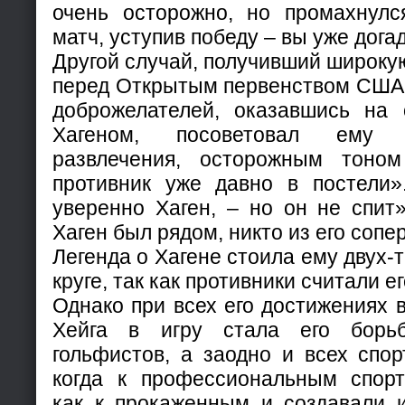
очень осторожно, но промахнулс
матч, уступив победу – вы уже дога
Другой случай, получивший широкую
перед Открытым первенством США 1
доброжелателей, оказавшись на
Хагеном, посоветовал ему 
развлечения, осторожным тоно
противник уже давно в постели»
уверенно Хаген, – но он не спит»
Хаген был рядом, никто из его сопе
Легенда о Хагене стоила ему двух-
круге, так как противники считали 
Однако при всех его достижениях
Хейга в игру стала его борь
гольфистов, а заодно и всех спор
когда к профессиональным спор
как к прокаженным и создавали 