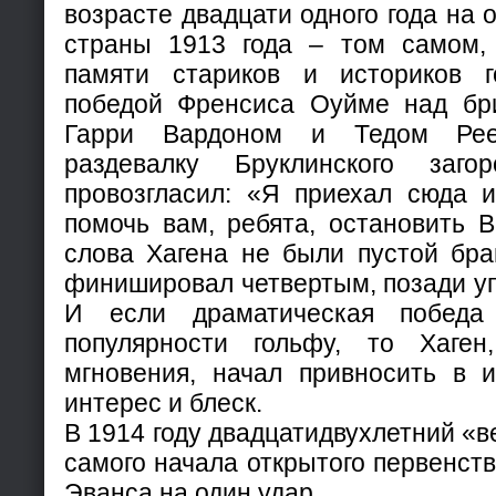
возрасте двадцати одного года на 
страны 1913 года – том самом,
памяти стариков и историков 
победой Френсиса Оуйме над бр
Гарри Вардоном и Тедом Рее
раздевалку Бруклинского заго
провозгласил: «Я приехал сюда и
помочь вам, ребята, остановить 
слова Хагена не были пустой бра
финишировал четвертым, позади уп
И если драматическая победа
популярности гольфу, то Хаген
мгновения, начал привносить в и
интерес и блеск.
В 1914 году двадцатидвухлетний «в
самого начала открытого первенст
Эванса на один удар.