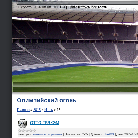
Суббота, 2026-08-08, 9:06 PM |
Приветствуем вас
Гость
Олимпийский огонь
Главная
»
2015
»
Июль
»
16
ОТТО ГРЭХЭМ
Категория:
Именитые спортсмены
|
Просмотров:
2722
|
Добавил:
fifa2009
|
Дата:
2015-07-1