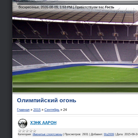
Воскресенье, 2026-08-09, 1:53 PM |
Приветствуем вас
Гость
Олимпийский огонь
Главная
»
2015
»
Сентябрь
»
24
ХЭНК ААРОН
Категория:
Именитые спортсмены
|
Просмотров:
2931
|
Добавил:
fifa2009
|
Дата:
2015-09-2