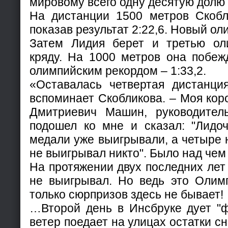
мировому всего одну десятую долю
На дистанции 1500 метров Скобли
показав результат 2:22,6. Новый ол
Затем Лидия берет и третью ол
кряду. На 1000 метров она побеж
олимпийским рекордом – 1:33,2.
«Оставалась четвертая дистанци
вспоминает Скобликова. – Моя ко
Дмитриевич Машин, руководител
подошел ко мне и сказал: "Лидоч
медали уже выигрывали, а четыре
не выигрывал никто". Было над че
На протяжении двух последних лет 
не выигрывал. Но ведь это Олимп
только сюрпризов здесь не бывает!
…Второй день в Инсбруке дует "
ветер поедает на улицах остатки сн