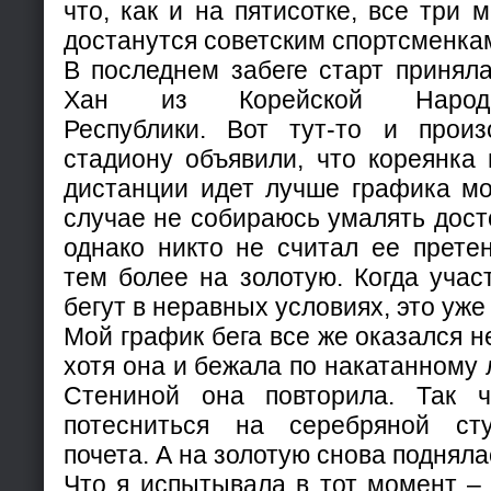
что, как и на пятисотке, все три 
достанутся советским спортсменка
В последнем забеге старт принял
Хан из Корейской Народно-
Республики. Вот тут-то и прои
стадиону объявили, что кореянка
дистанции идет лучше графика мо
случае не собираюсь умалять дост
однако никто не считал ее прете
тем более на золотую. Когда уча
бегут в неравных условиях, это уже 
Мой график бега все же оказался н
хотя она и бежала по накатанному л
Стениной она повторила. Так 
потесниться на серебряной сту
почета. А на золотую снова подняла
Что я испытывала в тот момент –