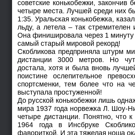
советские конькобежки, закончив б
четыре места. Лучшей среди них б
1:35. Уральская конькобежка, казал
льду, а летела – так стремителен 
Она финишировала через 1 минуту 
самый старый мировой рекорд!
Скобликова предприняла штурм ми
дистанции 3000 метров. Но чут
достала, хотя и была вновь лучшей
поистине ослепительное превосх
спортсменки, тем более что на ч
выступала простуженной!
До русской конькобежки лишь одна
мира 1937 года норвежка Л. Шоу-Н
четыре дистанции. Понятно, что 
1964 года в Инсбруке Скоблик
фавориткой. И эта тяжелая ноша ок