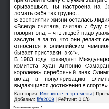
приготовить сыну с мужем завтрак. 
срываешься. Ты настроена на б
ломать себя так трудно…
В восприятии жизни осталась Лиди
«Всегда считала, считаю и буду с
говорит она, – что людей надо уваж
заслуги, а за то, что они делают с
относится к олимпийским чемпио
бывает приставки "экс"».
В 1983 году президент Междунаро
комитета Хуан Антонио Самаран
королеве» серебряный знак Олимп
вклад в популяризацию олимп
выдающиеся достижения в спорте»
Категория
:
Именитые спортсмены
|
Прос
Добавил
:
fifa2009
|
Рейтинг
:
0.0
/
0
Всего комментариев
:
0