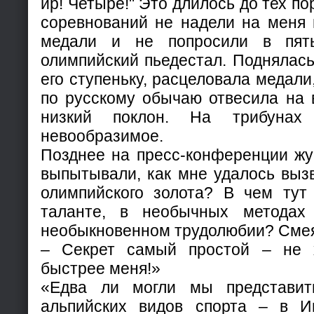
ир! Четыре!" Это длилось до тех по
соревнований не надели на меня 
медали и не попросили в пят
олимпийский пьедестал. Поднялас
его ступеньку, расцеловала медали
по русскому обычаю отвесила на 
низкий поклон. На трибунах 
невообразимое.
Позднее на пресс-конференции жу
выпытывали, как мне удалось вызв
олимпийского золота? В чем тут
таланте, в необычных методах
необыкновенном трудолюбии? Смея
– Секрет самый простой – не х
быстрее меня!»
«Едва ли могли мы представит
альпийских видов спорта – в И