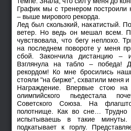
темпе. Знала, что сил у меня до ко
График мы с тренером построили 
– выше мирового рекорда.
Лед был скользкий, накатистый. 
ветер. Но ведь он мешал всем. П
чувствовала, что бегу неплохо. Тр
на последнем повороте у меня п
сбой. Закончила дистанцию – и
Взглянула на табло – победа!
рекордом! Ко мне бросились наш
стояли "на бирже", схватили меня 
Награждение. Впервые стою на 
олимпийского пьедестала поч
Советского Союза. На флагш
полотнище. Как во сне… Трудно 
испытываешь в такие минуты.
подкатывает к горлу. Представля