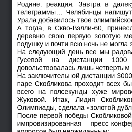
Родине, реакция. Завтра в дале
телеграммы… Челябинцы напишут:
Урала добавилось твое олимпийско
А тогда, в Скво-Вэлли-60, прине
деревню свою первую золотую ме
подушку и почти всю ночь не могла 
На следующий день все мы радов
Гусевой на дистанции 1000
довольствовалась лишь четвертым
На заключительной дистанции 3000
паре Скобликова проходит всех быс
всего на полсекунды хуже миро
Жуковой. Итак, Лидия Скоблико
Олимпиады, сделала «золотой дубл
После первой победы Скобликовой
импровизированная пресс-кон
вопросов был неожиданным: