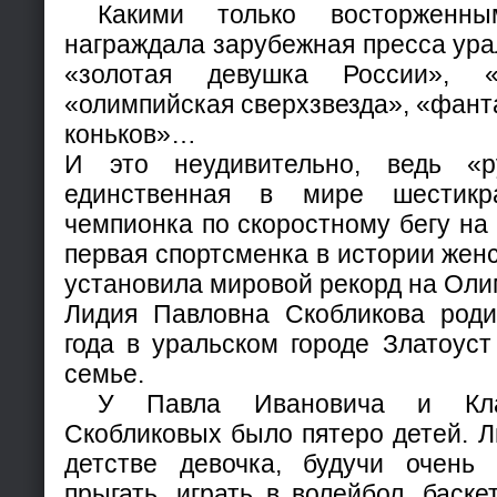
Какими только восторженны
награждала зарубежная пресса ура
«золотая девушка России», «
«олимпийская сверхзвезда», «фант
коньков»…
И это неудивительно, ведь «
единственная в мире шестикр
чемпионка по скоростному бегу на 
первая спортсменка в истории женс
установила мировой рекорд на Оли
Лидия Павловна Скобликова род
года в уральском городе Златоус
семье.
У Павла Ивановича и Клав
Скобликовых было пятеро детей. Л
детстве девочка, будучи очень
прыгать, играть в волейбол, баске