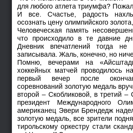
для любого атлета триумфа? Пожал
И все. Счастье, радость нахл
осознать цену олимпийского золота
Человеческая память несовершенн
что происходило в те давние дн
Дневник впечатлений тогда не
записывала. Жаль, конечно, но нич
Помню, вечерами на «Айсштад
хоккейных матчей проводилось на
первый вечер после окончан
соревнований золотую медаль вруч
второй – Скобликовой, в третий –
президент Международного Олим
американец Эвери Брендедж надел
золотую медаль, все зрители подня
тирольскому оркестру стали сканди