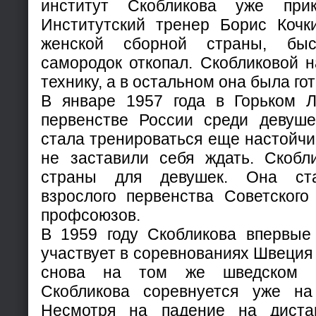
институт Скобликова уже при
Институтский тренер Борис Кочк
женской сборной страны, быс
самородок откопал. Скобликовой 
технику, а в остальном она была го
В январе 1957 года в Горьком 
первенстве России среди девуше
стала тренироваться еще настойчи
не заставили себя ждать. Скобл
страны для девушек. Она ста
взрослого первенства Советского
профсоюзов.
В 1959 году Скобликова впервые 
участвует в соревнованиях Швеция 
снова на том же шведском к
Скобликова соревнуется уже на
Несмотря на падение на диста