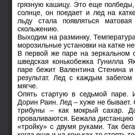
грязную кашицу. Это еще полбеды, 
солнце, он поедает и лед на катк
льду стала появляться матовая
скольжению.
Выходим на разминку. Температура 
морозильные установки на катке не
В первой же паре на зеркальном 
шведская конькобежка Гунилла Як
паре бежит Валентина Стенина и
результат. Лед с каждым забегом
мягче.
Опять стартую в седьмой паре. 
Дорин Раин. Лед – хуже не бывает.
трибуны – как мокрый сахар. Д
проваливаются. Бежала дистанцию к
«тройку» с двумя руками. Так бега
когда еще и на коньках-то стоять т