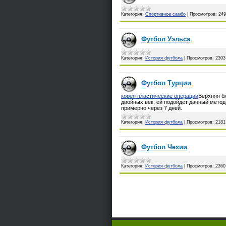
Категория:
Спортивное самбо
|
Просмотров:
249
Футбол Уэльса
Категория:
История футбола
|
Просмотров:
2303
Футбол Турции
корея пластические операции
Верхняя б
двойных век, ей подойдет данный метод
примерно через 7 дней.
Категория:
История футбола
|
Просмотров:
2181
Футбол Чехии
Категория:
История футбола
|
Просмотров:
2360