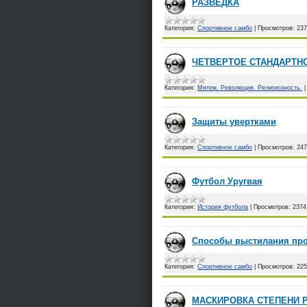
РАЗВЕДКА
Категория:
Спортивное самбо
|
Просмотров:
237
ЧЕТВЕРТОЕ СТАНДАРТН
Категория:
Мятеж. Революция. Религиозность.
Защиты увертками
Категория:
Спортивное самбо
|
Просмотров:
247
Футбол Уругвая
Категория:
История футбола
|
Просмотров:
2374
Способы выстилания про
Категория:
Спортивное самбо
|
Просмотров:
225
МАСКИРОВКА СТЕПЕНИ Р