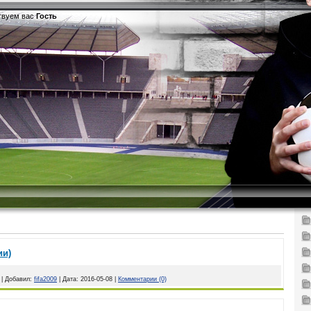
твуем вас
Гость
ии)
|
Добавил:
fifa2009
|
Дата:
2016-05-08
|
Комментарии (0)