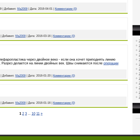
9
|
Добавил:
fifa2009
|
Дата:
2016-04-01
|
Комментарии (0)
|
Добавил:
fifa2009
|
Дата:
2016-03-16
|
Комментарии (0)
лефаропластика через двойное веко - если она хочет приподнять линию
. Разрез делается на линии двойных век. Швы снимаются после
операции
|
Добавил:
fifa2009
|
Дата:
2016-01-20
|
Комментарии (0)
|
Добавил:
fifa2009
|
Дата:
2016-01-16
|
Комментарии (0)
1
2
3
...
10
11
»