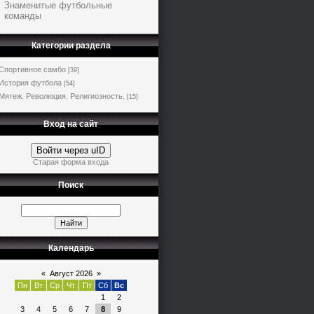
Знаменитые футбольные
команды
Категории раздела
Спортивное самбо
[39]
История футбола
[54]
Мятеж. Революция. Религиозность.
[15]
Вход на сайт
Войти через uID
Старая форма входа
Поиск
Календарь
«
Август 2026
»
Пн
Вт
Ср
Чт
Пт
Сб
Вс
1
2
3
4
5
6
7
8
9