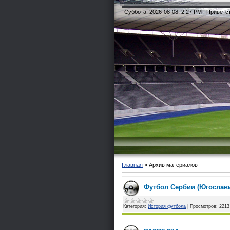
Суббота, 2026-08-08, 2:27 PM |
Приветс
Главная
»
Архив материалов
Футбол Сербии (Югослав
Категория:
История футбола
|
Просмотров:
2213