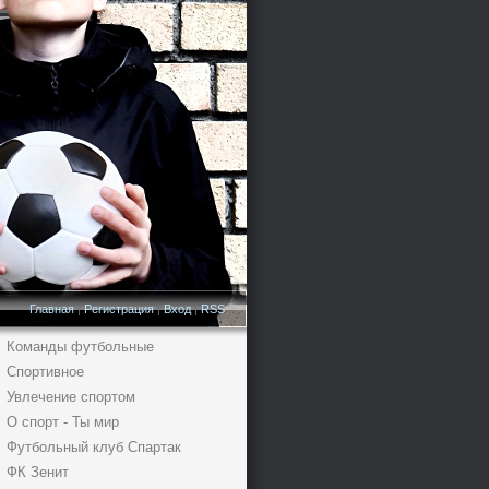
Главная
|
Регистрация
|
Вход
|
RSS
Команды футбольные
Спортивное
Увлечение спортом
О спорт - Ты мир
Футбольный клуб Спартак
ФК Зенит