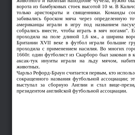
животного и набитый наподобие чучела, нужно бы
ворота из бамбуковых стоек высотой 10 м. В Кальчо
только аристократы и священники. Команды со
забивались броском мяча через определенную то
американцы играли в игру под названием пасуку
собрались вместе, чтобы играть в мяч ногами". Е
проходила на поле длиной 1,6 км., а ширина вор
Британии XVII веке в футбол играли большие гр
проходила с применением насилия. Во многих гор
1660г. один футболист из Скарборо был закован в 
аксак-тук инуиты играли на льду мячом, наби
животных.
Чарльз Рефорд-Браун считается первым, кто использо
сокращенного названия футбольной ассоциации; эт
выступал за сборную Англии и стал вице-прези
президентом английской футбольной ассоциации.